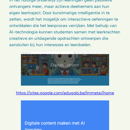
In het huidige onderwijs zijn leerlingen geen passieve
ontvangers meer, maar actieve deelnemers aan hun
eigen leertraject. Door kunstmatige intelligentie in te
zetten, wordt het mogelijk om interactieve oefeningen te
ontwikkelen die het leerproces verrijken. Met behulp van
AI-technologie kunnen studenten samen met leerkrachten
creatieve en uitdagende opdrachten ontwerpen die
aansluiten bij hun interesses en leerdoelen.
https://sites.google.com/edugolo.be/lmmetai/home